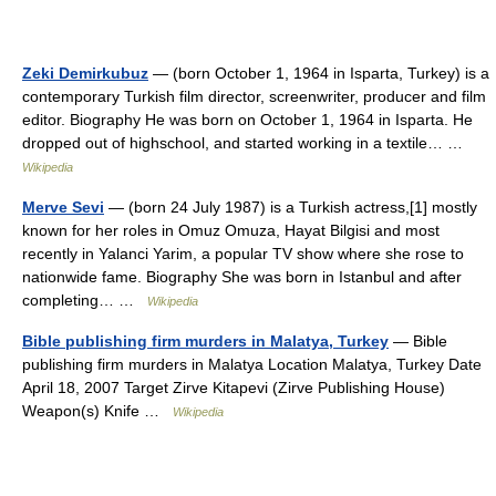
Zeki Demirkubuz
— (born October 1, 1964 in Isparta, Turkey) is a
contemporary Turkish film director, screenwriter, producer and film
editor. Biography He was born on October 1, 1964 in Isparta. He
dropped out of highschool, and started working in a textile… …
Wikipedia
Merve Sevi
— (born 24 July 1987) is a Turkish actress,[1] mostly
known for her roles in Omuz Omuza, Hayat Bilgisi and most
recently in Yalanci Yarim, a popular TV show where she rose to
nationwide fame. Biography She was born in Istanbul and after
completing… …
Wikipedia
Bible publishing firm murders in Malatya, Turkey
— Bible
publishing firm murders in Malatya Location Malatya, Turkey Date
April 18, 2007 Target Zirve Kitapevi (Zirve Publishing House)
Weapon(s) Knife …
Wikipedia