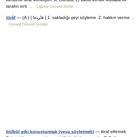
tarafın sırtı …
Çağatay Osmanlı Sözlük
itirâf
— (A.) [ فاﺮﺘﻋا ] 1. sakladığı şeyi söyleme. 2. hakkın verme …
Osmanli Türkçesİ sözlüğü
bülbül gibi konuşturmak (veya söyletmek)
— itiraf ettirmek