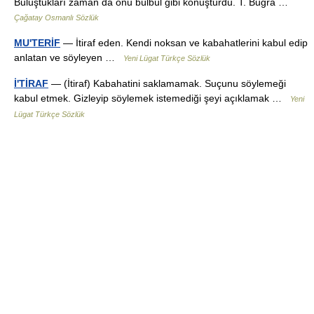
Buluştukları zaman da onu bülbül gibi konuşturdu. T. Buğra …
Çağatay Osmanlı Sözlük
MU'TERİF
— İtiraf eden. Kendi noksan ve kabahatlerini kabul edip
anlatan ve söyleyen …
Yeni Lügat Türkçe Sözlük
İ'TİRAF
— (İtiraf) Kabahatini saklamamak. Suçunu söylemeği
kabul etmek. Gizleyip söylemek istemediği şeyi açıklamak …
Yeni
Lügat Türkçe Sözlük