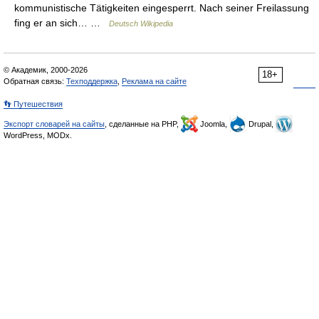
kommunistische Tätigkeiten eingesperrt. Nach seiner Freilassung
fing er an sich… …
Deutsch Wikipedia
© Академик, 2000-2026
18+
Обратная связь:
Техподдержка
,
Реклама на сайте
👣 Путешествия
Экспорт словарей на сайты
, сделанные на PHP,
Joomla,
Drupal,
WordPress, MODx.