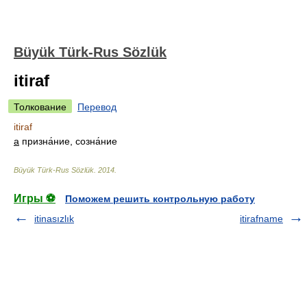
Büyük Türk-Rus Sözlük
itiraf
Толкование
Перевод
itiraf
а
призна́ние, созна́ние
Büyük Türk-Rus Sözlük
.
2014
.
Игры ⚽
Поможем решить контрольную работу
itinasızlık
itirafname