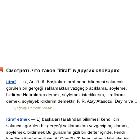
Смотреть что такое "itiraf" в других словарях:
itiraf
— is., Ar. iˁtirāf Başkaları tarafından bilinmesi sakıncalı
görülen bir gerçeği saklamaktan vazgeçip açıklama, söyleme,
bildirme Hatıralarım demek, söylemek istediklerim; itiraflarım
demek, söyleyebildiklerim demektir. F. R. Atay Atasözü, Deyim ve…
…
Çağatay Osmanlı Sözlük
itiraf etmek
— 1) başkaları tarafından bilinmesi kendi için
sakıncalı görülen bir gerçeği saklamaktan vazgeçip açıklamak,
söylemek, bildirmek Bu günahımı gizli bir defter içinde, kendi
kendime itiraf etmeliyim. A. Gündüz 2) kabul etmek Mutlaka bir